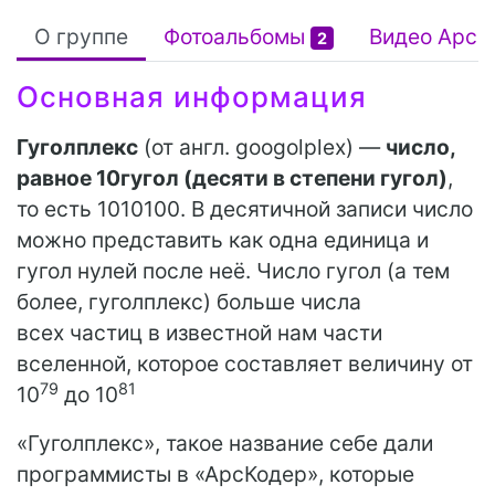
О группе
Фотоальбомы
Видео АрсК
2
Основная информация
Гуголплекс
(от англ. googolplex) —
число,
равное 10гугол (десяти в степени гугол)
,
то есть 1010100. В десятичной записи число
можно представить как одна единица и
гугол нулей после неё. Число гугол (а тем
более, гуголплекс) больше числа
всех частиц в известной нам части
вселенной, которое составляет величину от
79
81
10
до 10
«Гуголплекс», такое название себе дали
программисты в «АрсКодер», которые