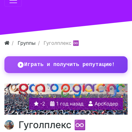
Группы
Гуголплекс ♾️
Играть и получить репутацию!
-2
1 год назад
АрсКодер
Гуголплекс ♾️