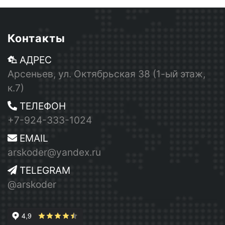
Контакты
АДРЕС
Арсеньев, ул. Октябрьская 38 (1-ый этаж,
к.7)
ТЕЛЕФОН
+7-924-333-1024
EMAIL
arskoder@yandex.ru
TELEGRAM
@arskoder