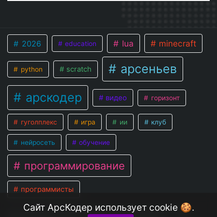
lua
minecraft
2026
education
арсеньев
scratch
python
арскодер
видео
горизонт
гуголплекс
игра
ии
клуб
нейросеть
обучение
программирование
программисты
Сайт АрсКодер использует cookie 🍪.
АрсКодер (Клуб-Программистов в
©