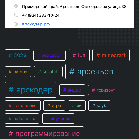
lua
minecraft
2026
education
арсеньев
scratch
python
арскодер
видео
горизонт
гуголплекс
игра
ии
клуб
нейросеть
обучение
программирование