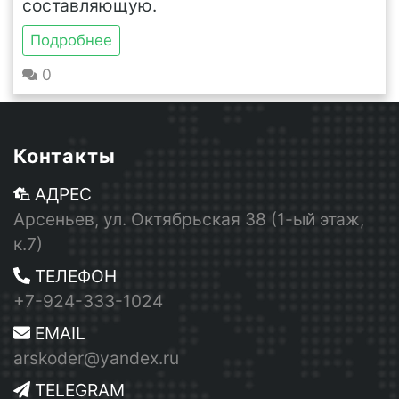
составляющую.
Подробнее
0
Контакты
АДРЕС
Арсеньев, ул. Октябрьская 38 (1-ый этаж,
к.7)
ТЕЛЕФОН
+7-924-333-1024
EMAIL
arskoder@yandex.ru
TELEGRAM