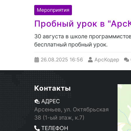
Мероприятия
Пробный урок в "Арс
30 августа в школе программисто
бесплатный пробный урок.
26.08.2025
16:56
АрсКодер
Контакты
АДРЕС
Арсеньев, ул. Октябрьская
38 (1-ый этаж, к.7)
ТЕЛЕФОН