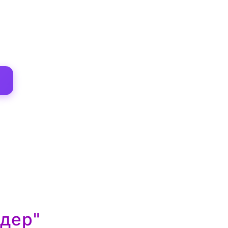
одер"