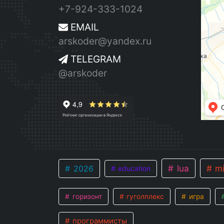
+7-924-333-1024
EMAIL
arskoder@yandex.ru
TELEGRAM
@arskoder
lua
mi
2026
education
горизонт
гуголплекс
игра
программисты