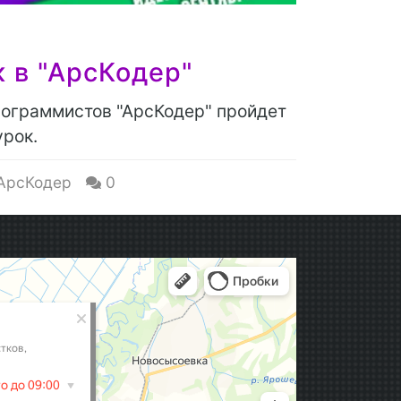
 в "АрсКодер"
рограммистов "АрсКодер" пройдет
урок.
АрсКодер
0