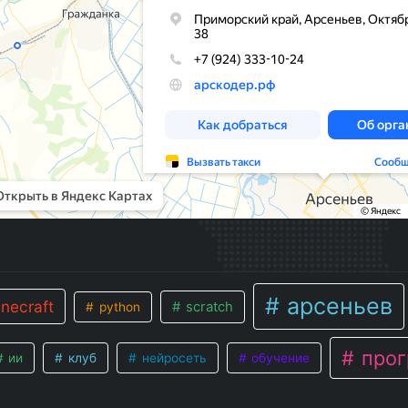
арсеньев
necraft
scratch
python
прог
ии
клуб
нейросеть
обучение