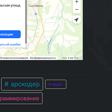
арскодер
видео
раммирование