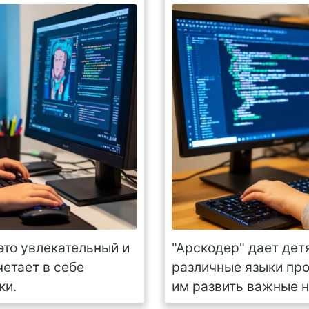
это увлекательный и
"Арскодер" дает дет
етает в себе
различные языки пр
ки.
им развить важные н