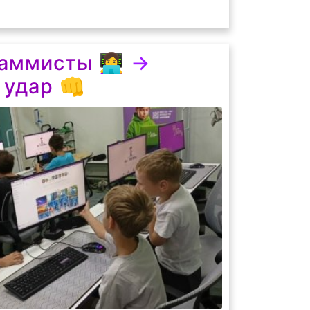
ммисты 👩‍💻
→
 удар 👊