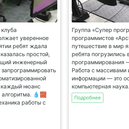
 клуба
Группа «Супер прог
олжает уверенное
программистов «Арс
нятии ребят ждала
путешествие в мир яз
 казалась простой,
ребята погрузились 
оящий инженерный
программирования —
о запрограммировать
Работа с массивами
томатизированной
информации — это ос
е каждый нюанс
компьютерная наука
 алгоритма. 💧🧱
Подробнее
ханика работы с