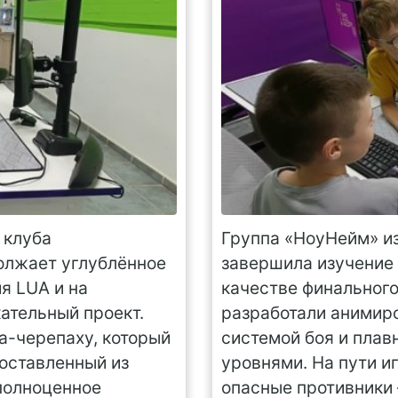
 клуба
Группа «НоуНейм» и
олжает углублённое
завершила изучение 
я LUA и на
качестве финального
ательный проект.
разработали анимиро
а-черепаху, который
системой боя и пла
составленный из
уровнями. На пути и
 полноценное
опасные противники 