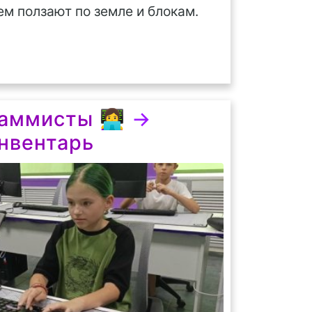
ем ползают по земле и блокам.
ммисты 👩‍💻
→
нвентарь