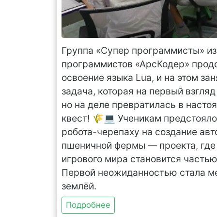
Группа «Супер программисты» из
программистов «АрсКодер» прод
освоение языка Lua, и на этом за
задача, которая на первый взгляд
но на деле превратилась в наст
квест! 🌾💻 Ученикам предстоял
робота-черепаху на создание ав
пшеничной фермы — проекта, гд
игрового мира становится частью
Первой неожиданностью стала ме
землёй.
Подробнее