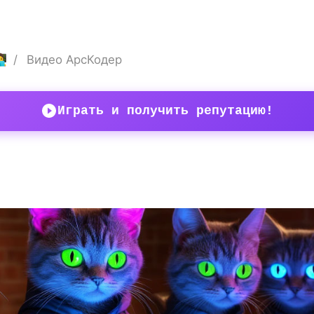
💻
Видео АрсКодер
Играть и получить репутацию!