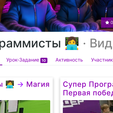
аммисты 👩‍💻
· Ви
Урок-Задание
Активность
Участник
10
‍💻
→
Магия
Супер Програ
Первая побе