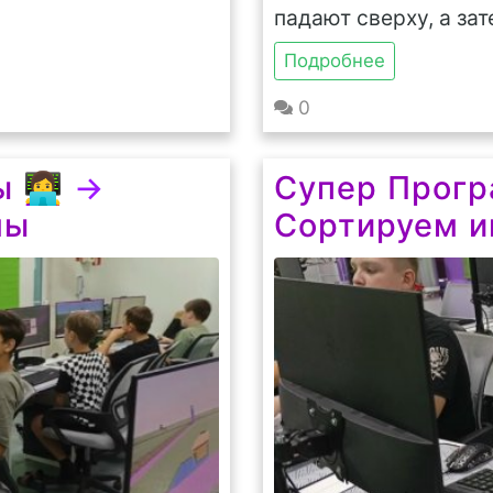
падают сверху, а зат
Подробнее
0
‍💻
→
Супер Програ
мы
Сортируем и