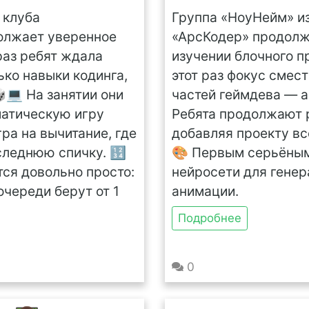
 клуба
Группа «НоуНейм» и
олжает уверенное
«АрсКодер» продолж
 раз ребят ждала
изучении блочного п
ько навыки кодинга,
этот раз фокус смес
💻 На занятии они
частей геймдева — 
матическую игру
Ребята продолжают 
ра на вычитание, где
добавляя проекту вс
оследнюю спичку. 🔢
🎨 Первым серьёным
ся довольно просто:
нейросети для гене
очереди берут от 1
анимации.
Подробнее
0