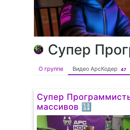
Супер Прогр
О группе
Видео АрсКодер
47
Супер Программисты 
массивов 🔢