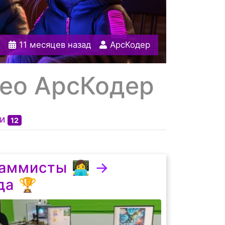
0
11 месяцев назад
АрсКодер
део АрсКодер
и
12
ммисты 👩‍💻
→
да 🏆