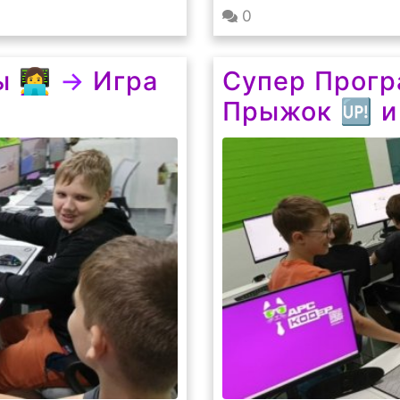
0
‍💻
→
Игра
Супер Програ
Прыжок 🆙 и