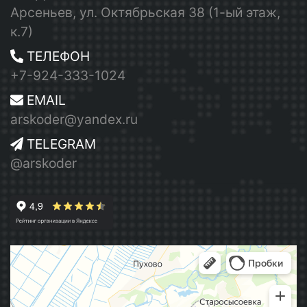
Арсеньев, ул. Октябрьская 38 (1-ый этаж,
к.7)
ТЕЛЕФОН
+7-924-333-1024
EMAIL
arskoder@yandex.ru
TELEGRAM
@arskoder