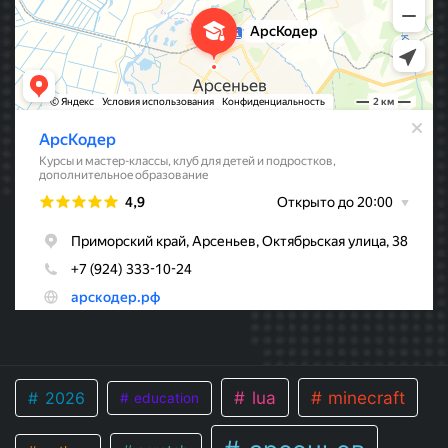
lua
minecraft
2026
education