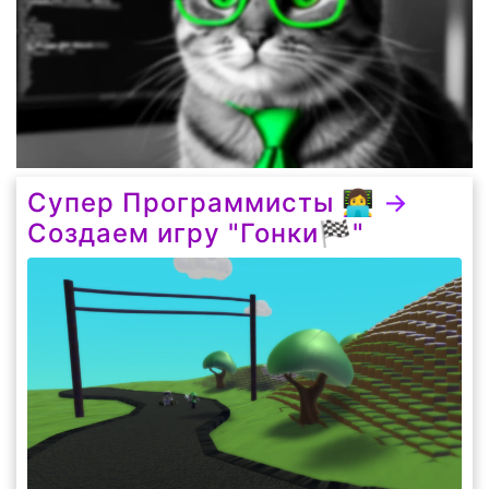
Супер Программисты 👩‍💻
→
Создаем игру "Гонки🏁"