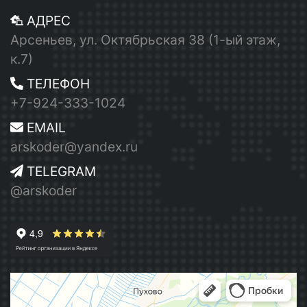
АДРЕС
Арсеньев, ул. Октябрьская 38 (1-ый этаж,
к.7)
ТЕЛЕФОН
+7-924-333-1024
EMAIL
arskoder@yandex.ru
TELEGRAM
@arskoder