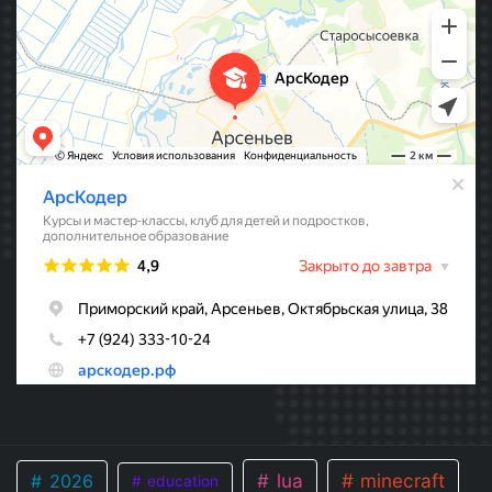
lua
minecraft
2026
education