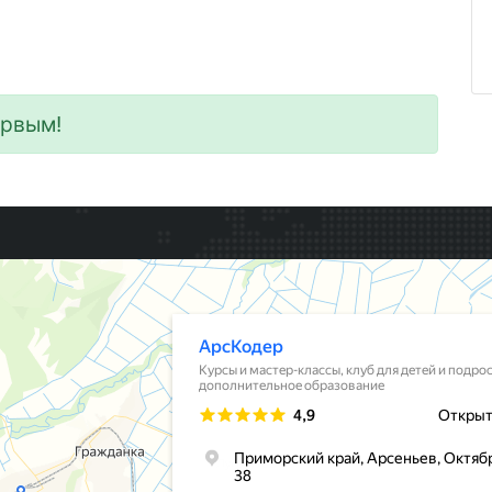
ервым!