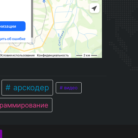
арскодер
видео
раммирование