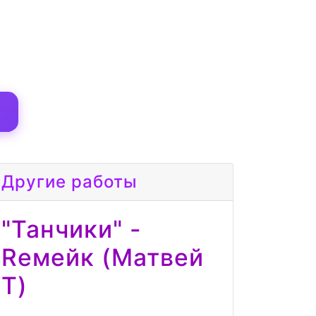
Другие работы
"Танчики" -
Reмейк (Матвей
Т)