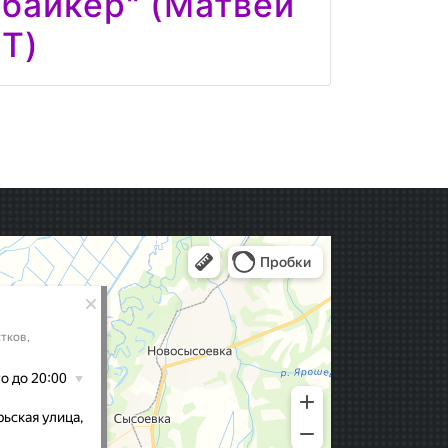
байкер" (Матвей
Т)