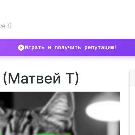
ей Т)
Играть и получить репутацию!
 (Матвей Т)