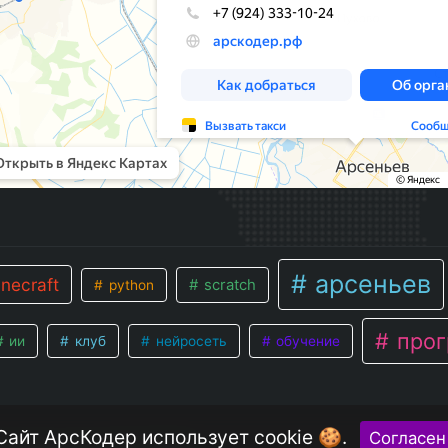
арсеньев
necraft
scratch
python
прог
ии
клуб
нейросеть
обучение
Сайт АрсКодер использует cookie 🍪.
Согласен