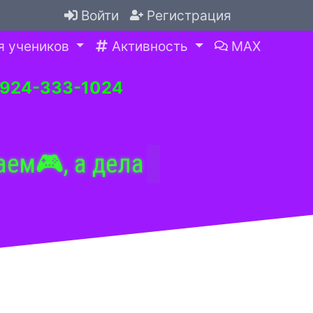
Войти
Регистрация
я учеников
Активность
MAX
-924-333-1024