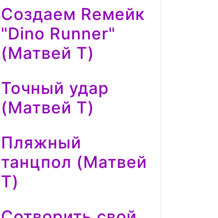
Создаем Reмейк
"Dino Runner"
(Матвей Т)
Точный удар
(Матвей Т)
Пляжный
танцпол (Матвей
Т)
Сотворить свой