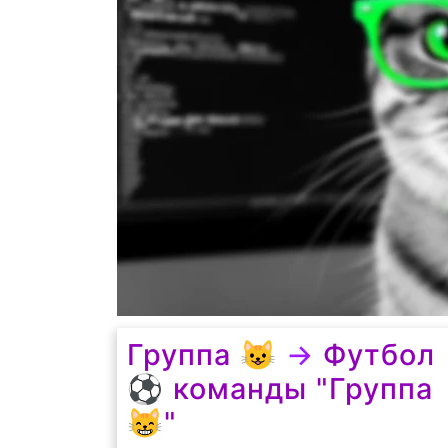
Группа 😺
→
Футбол
⚽️ команды "Группа
😸"