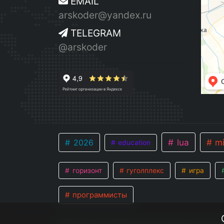
EMAIL
arskoder@yandex.ru
TELEGRAM
@arskoder
lua
mi
2026
education
горизонт
гуголплекс
игра
программисты