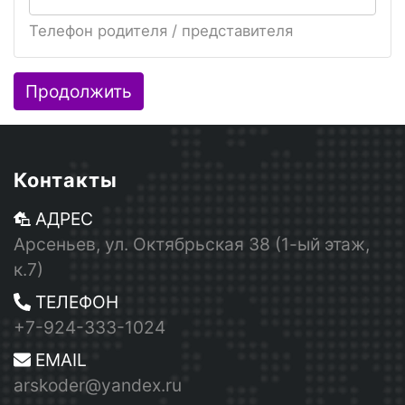
Телефон родителя / представителя
Продолжить
Контакты
АДРЕС
Арсеньев, ул. Октябрьская 38 (1-ый этаж,
к.7)
ТЕЛЕФОН
+7-924-333-1024
EMAIL
arskoder@yandex.ru