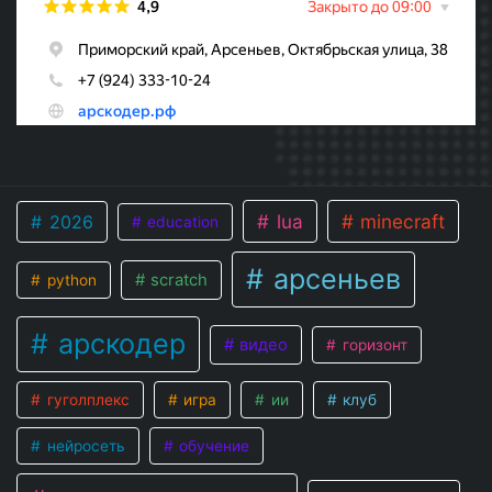
lua
minecraft
2026
education
арсеньев
scratch
python
арскодер
видео
горизонт
гуголплекс
игра
ии
клуб
нейросеть
обучение