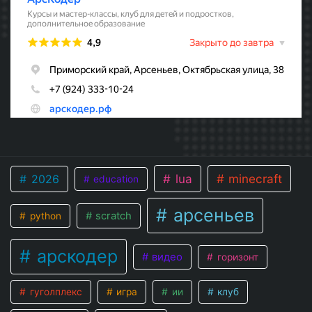
lua
minecraft
2026
education
арсеньев
scratch
python
арскодер
видео
горизонт
гуголплекс
игра
ии
клуб