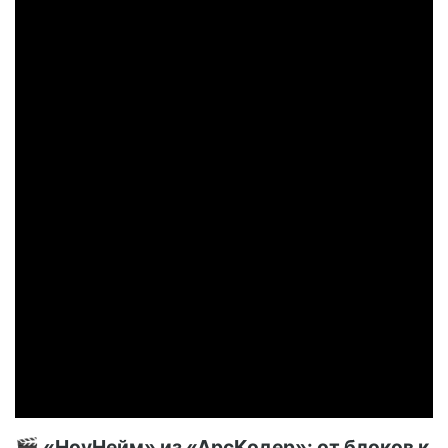
🎬 «НоуНейм» из «АрсКодер»: от блоков к