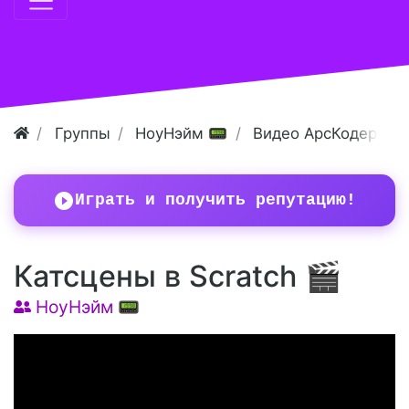
Группы
НоуНэйм 📟
Видео АрсКодер
Играть и получить репутацию!
Катсцены в Scratch 🎬
НоуНэйм 📟