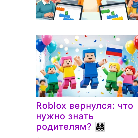
Roblox вернулся: что
нужно знать
родителям? 👨‍👩‍👧‍👦