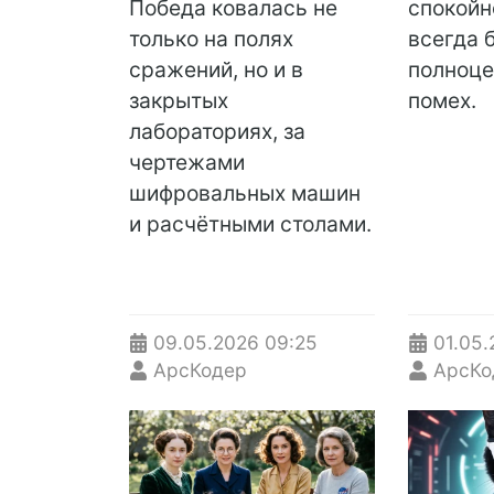
Победа ковалась не
спокойн
только на полях
всегда 
сражений, но и в
полноце
закрытых
помех.
лабораториях, за
чертежами
шифровальных машин
и расчётными столами.
09.05.2026
09:25
01.05.
АрсКодер
АрсКо