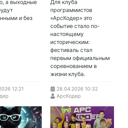
о, а выходные
Для клуба
будут
программистов
нными и без
«АрсКодер» это
событие стало по-
настоящему
историческим:
фестиваль стал
первым официальным
соревнованием в
жизни клуба.
2026
12:21
28.04.2026
10:32
дер
АрсКодер