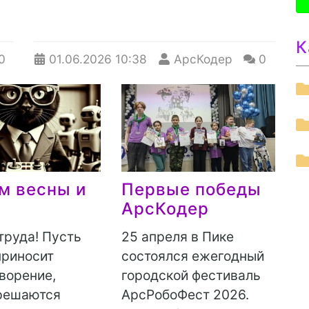
К
0
01.06.2026
10:38
АрсКодер
0
м весны и
Первые победы
АрсКодер
труда! Пусть
25 апреля в Пике
приносит
состоялся ежегодный
ворение,
городской фестиваль
решаются
АрсРобоФест 2026.