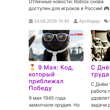
Отличные новости: Roblox снова
доступен для игроков в России! 🎮
24.06.2026
15:45
АрсКодер
🎖 9 Мая: Код,
С Днё
который
труда
приближал
С Днём 
Победу
работа 
9 мая 1945 года
удовлет
замолчали орудия. Но
задачи 