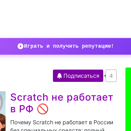
Играть и получить репутацию!
Подписаться
4
Scratch не работает
в РФ 🚫
​Почему Scratch не работает в России
без специальных средств: полный