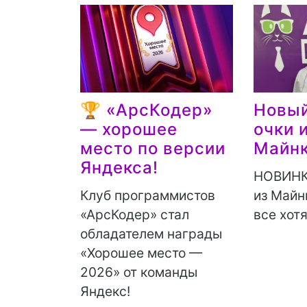
🏆 «АрсКодер»
Новый
— хорошее
очки 
место по версии
Майн
Яндекса!
НОВИНКА
Клуб программистов
из Майн
«АрсКодер» стал
все хотя
обладателем награды
«Хорошее место —
2026» от команды
Яндекс!