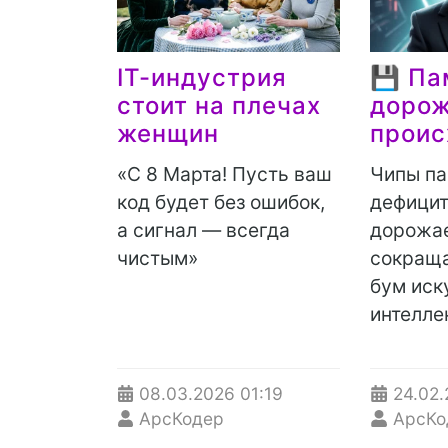
IT-индустрия
💾 Па
стоит на плечах
дорож
женщин
проис
«С 8 Марта! Пусть ваш
Чипы па
код будет без ошибок,
дефицит
а сигнал — всегда
дорожае
чистым»
сокраща
бум иск
интелле
08.03.2026
01:19
24.02
АрсКодер
АрсКо