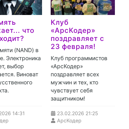
мять
Клуб
ает... что
«АрсКодер»
ходит?
поздравляет с
23 февраля!
мяти (NAND) в
е. Электроника
Клуб программистов
т, выбор
«АрсКодер»
ется. Виноват
поздравляет всех
усственного
мужчин и тех, кто
кта.
чувствует себя
защитником!
.2026
14:31
23.02.2026
21:25
дер
АрсКодер