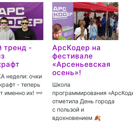
 тренд -
АрсКодер на
из
фестивале
крафт
«Арсеньевская
осень»!
 недели: очки
крафт - теперь
Школа
т именно их! 👓
программирования «АрсКод
отметила День города
с пользой и
вдохновением 🍂