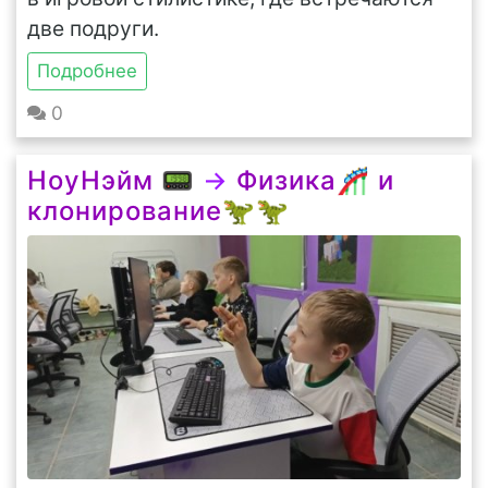
две подруги.
Подробнее
0
НоуНэйм 📟
→
Физика🎢 и
клонирование🦖🦖