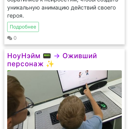
уникальную анимацию действий своего
героя.
Подробнее
0
НоуНэйм 📟
→
Оживший
персонаж ✨