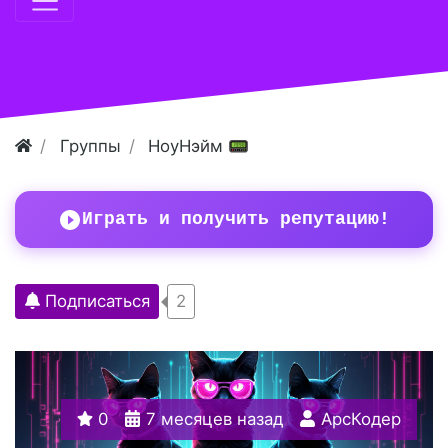
Группы
НоуНэйм 📟
Играть и получить репутацию!
Подписаться
2
0
7 месяцев назад
АрсКодер