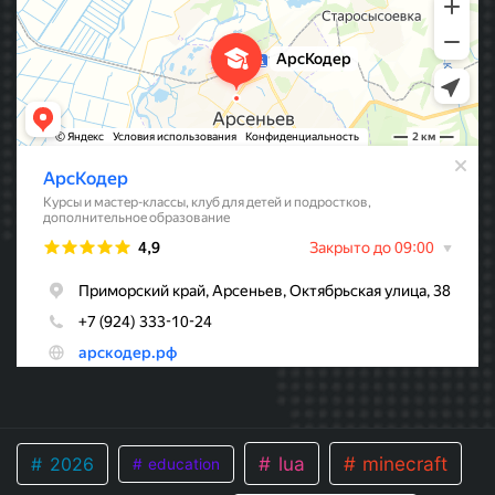
lua
minecraft
2026
education