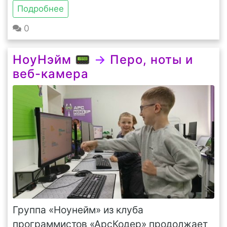
Подробнее
0
НоуНэйм 📟
→
Перо, ноты и
веб-камера
Группа «Ноунейм» из клуба
программистов «АрсКодер» продолжает