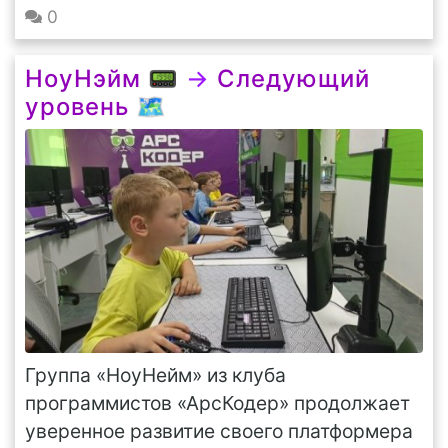
0
НоуНэйм 📟
→
Следующий
уровень 🗺️
Группа «НоуНейм» из клуба
программистов «АрсКодер» продолжает
уверенное развитие своего платформера