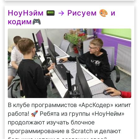
НоуНэйм 📟
→
Рисуем 🎨 и
кодим🎮
В клубе программистов «АрсКодер» кипит
работа! 🚀 Ребята из группы «НоуНейм»
продолжают изучать блочное
программирование в Scratch и делают