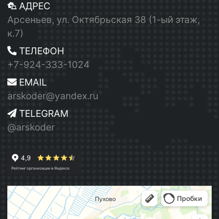
АДРЕС
Арсеньев, ул. Октябрьская 38 (1-ый этаж,
к.7)
ТЕЛЕФОН
+7-924-333-1024
EMAIL
arskoder@yandex.ru
TELEGRAM
@arskoder