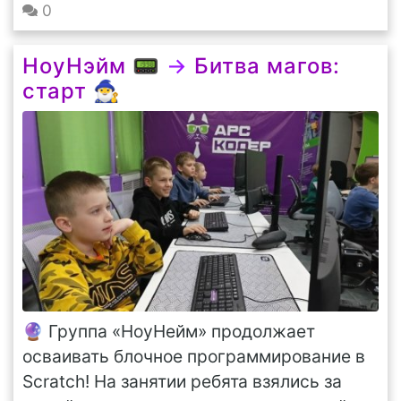
0
НоуНэйм 📟
→
Битва магов:
старт 🧙‍♂️
🔮 Группа «НоуНейм» продолжает
осваивать блочное программирование в
Scratch! На занятии ребята взялись за