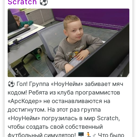
Scratch ⚽️
⚽️ Гол! Группа «НоуНейм» забивает мяч
кодом! Ребята из клуба программистов
«АрсКодер» не останавливаются на
достигнутом. На этот раз группа
«НоуНейм» погрузилась в мир Scratch,
чтобы создать свой собственный
футбольный симулятор! 🖥🏃♂️ Что было