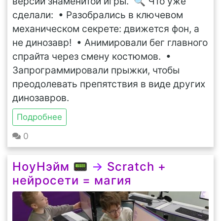
версии знаменитой игры. 🔍 Что уже
сделали: • Разобрались в ключевом
механическом секрете: движется фон, а
не динозавр! • Анимировали бег главного
спрайта через смену костюмов. •
Запрограммировали прыжки, чтобы
преодолевать препятствия в виде других
динозавров.
Подробнее
0
НоуНэйм 📟
→
Scratch +
нейросети = магия