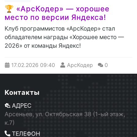
🏆 «АрсКодер» — хорошее
место по версии Яндекса!
Клуб программистов «АрсКодер» стал
обладателем награды «Хорошее место —
2026» от команды Яндекс!
17.02.2026
09:40
АрсКодер
0
Контакты
АДРЕС
Арсеньев, ул. Октябрьская 38 (1-ый этаж,
к.7)
ТЕЛЕФОН