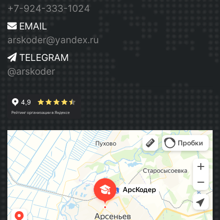
+7-924-333-1024
EMAIL
arskoder@yandex.ru
TELEGRAM
@arskoder