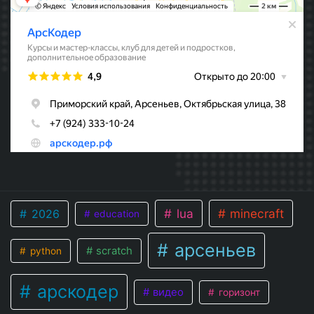
lua
minecraft
2026
education
арсеньев
scratch
python
арскодер
видео
горизонт