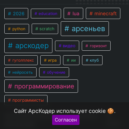
lua
minecraft
2026
education
арсеньев
scratch
python
арскодер
видео
горизонт
гуголплекс
игра
ии
клуб
нейросеть
обучение
программирование
программисты
Сайт АрсКодер использует cookie 🍪.
АрсКодер (Клуб-Программистов в
©
Согласен
Арсеньеве)
2026