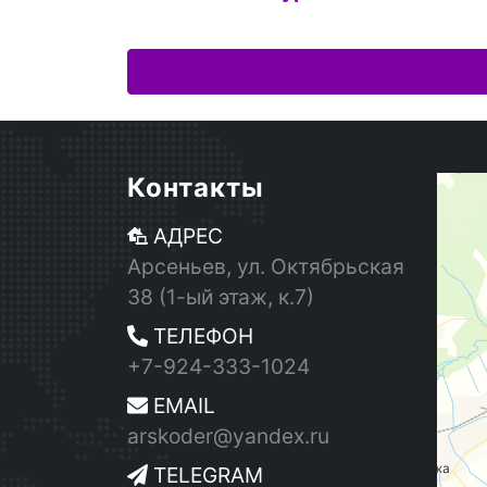
Контакты
АДРЕС
Арсеньев, ул. Октябрьская
38 (1-ый этаж, к.7)
ТЕЛЕФОН
+7-924-333-1024
EMAIL
arskoder@yandex.ru
TELEGRAM