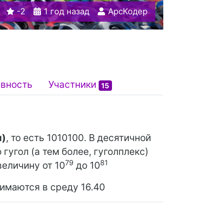
-2
1 год назад
АрсКодер
ивность
Участники
15
л)
, то есть 1010100. В десятичной
гугол (а тем более, гуголплекс)
79
81
величину от 10
до 10
нимаются в среду 16.40