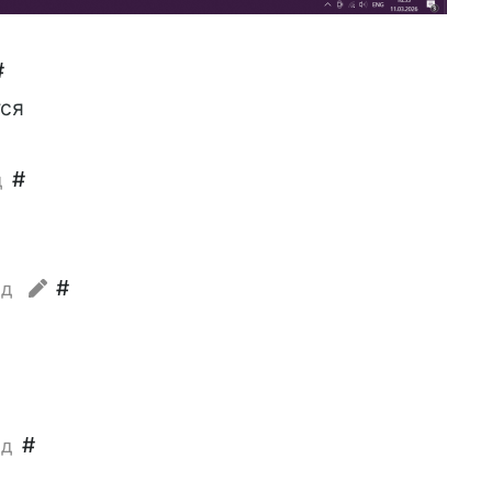
#
тся
#
д
#
ад
#
ад