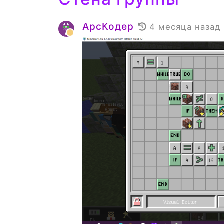
АрсКодер
4 месяца назад