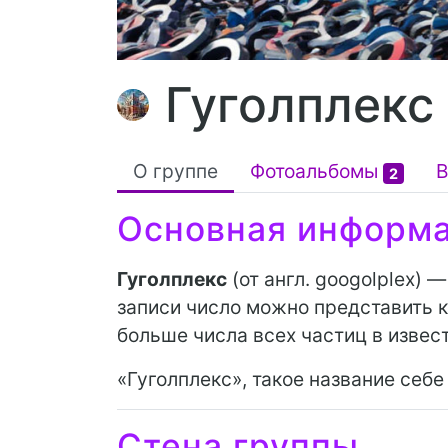
Гуголплекс
О группе
Фотоальбомы
В
2
Основная информ
Гуголплекс
(от англ. googolplex) 
записи число можно представить ка
больше числа всех частиц в извест
«Гуголплекс», такое название себ
Стена группы