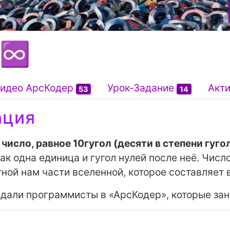
 ♾️
идео АрсКодер
Урок-Задание
Акт
53
14
ация
—
число, равное 10гугол (десяти в степени гуго
к одна единица и гугол нулей после неё. Число 
ной нам части вселенной, которое составляет 
е дали программисты в «АрсКодер», которые за