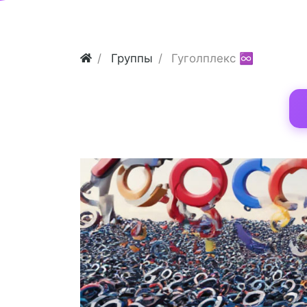
Группы
Гуголплекс ♾️