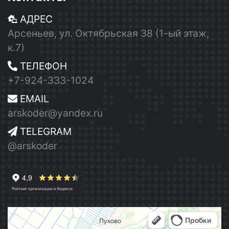
АДРЕС
Арсеньев, ул. Октябрьская 38 (1-ый этаж,
к.7)
ТЕЛЕФОН
+7-924-333-1024
EMAIL
arskoder@yandex.ru
TELEGRAM
@arskoder