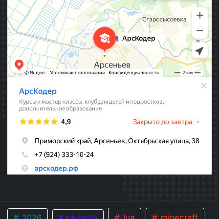
lua
minecraft
2026
education