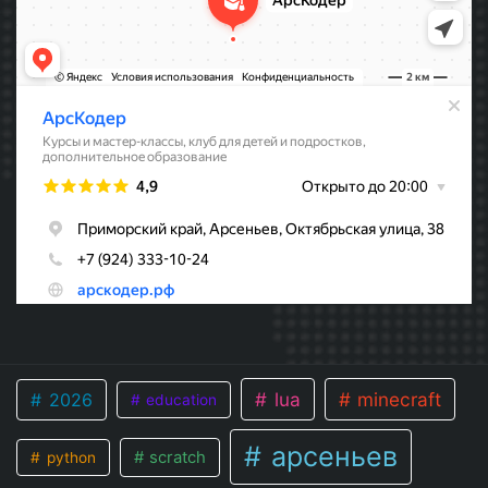
lua
minecraft
2026
education
арсеньев
scratch
python