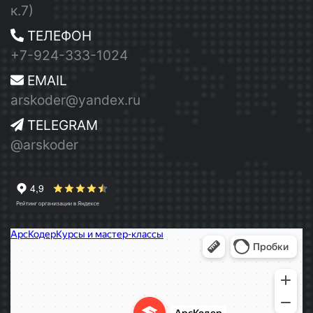
к.7)
ТЕЛЕФОН
+7-924-333-1024
EMAIL
arskoder@yandex.ru
TELEGRAM
@arskoder