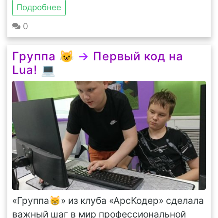
Подробнее
0
Группа 😺
→
Первый код на
Lua! 💻
«Группа😸» из клуба «АрсКодер» сделала
важный шаг в мир профессиональной