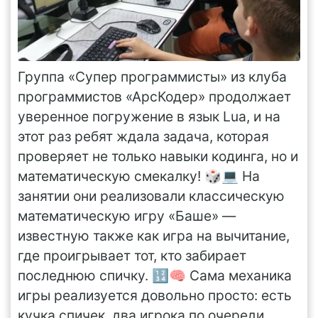
Группа «Супер программисты» из клуба
программистов «АрсКодер» продолжает
уверенное погружение в язык Lua, и на
этот раз ребят ждала задача, которая
проверяет не только навыки кодинга, но и
математическую смекалку! 🎲💻 На
занятии они реализовали классическую
математическую игру «Баше» —
известную также как игра на вычитание,
где проигрывает тот, кто забирает
последнюю спичку. 🔢🧠 Сама механика
игры реализуется довольно просто: есть
кучка спичек, два игрока по очереди