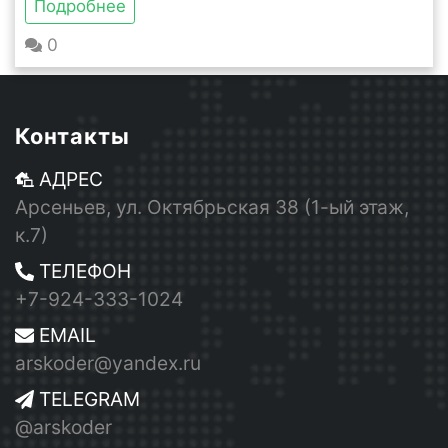
Подробнее
0
Контакты
АДРЕС
Арсеньев, ул. Октябрьская 38 (1-ый этаж,
к.7)
ТЕЛЕФОН
+7-924-333-1024
EMAIL
arskoder@yandex.ru
TELEGRAM
@arskoder