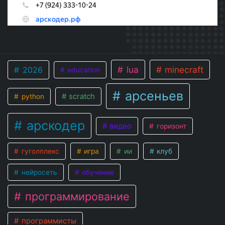
lua
minecraft
2026
education
арсеньев
scratch
python
арскодер
видео
горизонт
гуголплекс
игра
ии
клуб
нейросеть
обучение
программирование
программисты