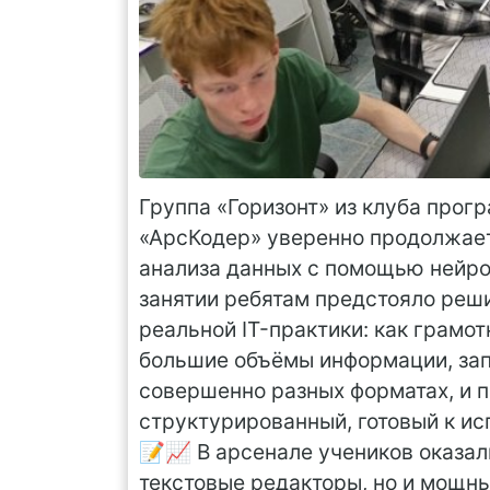
Группа «Горизонт» из клуба прог
«АрсКодер» уверенно продолжае
анализа данных с помощью нейро
занятии ребятам предстояло реши
реальной IT-практики: как грамо
большие объёмы информации, зап
совершенно разных форматах, и 
структурированный, готовый к и
📝📈 В арсенале учеников оказал
текстовые редакторы, но и мощны