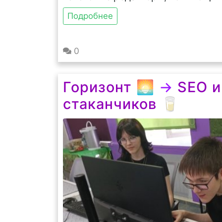
Подробнее
0
Горизонт 🌅
→
SEO и
стаканчиков 🥛