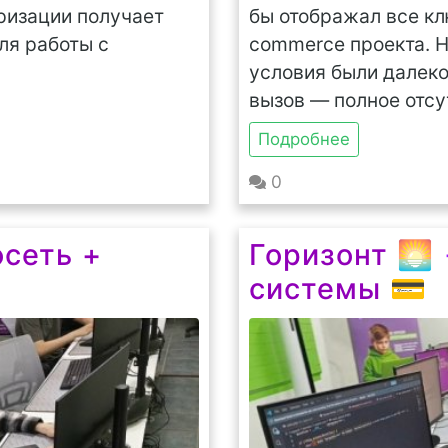
ризации получает
бы отображал все кл
ля работы с
commerce проекта. Но
условия были далек
вызов — полное отсу
Подробнее
0
сеть +
Горизонт 🌅
системы 💳