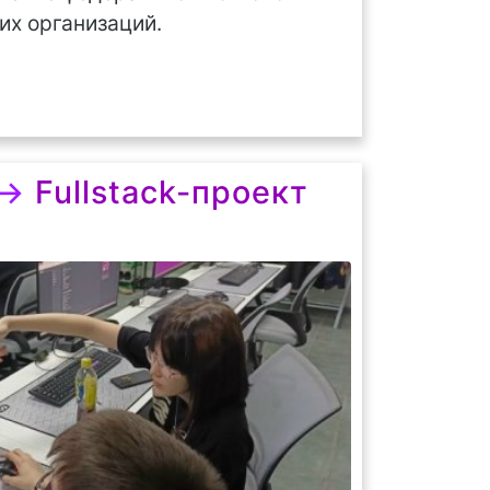
их организаций.
→
Fullstack-проект