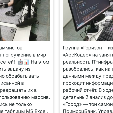
раммистов
Группа «Горизонт» и
т погружение в мир
«АрсКодер» на занят
сетей! 🤖📊 На этом
реальность IT-инфра
ть задачу из
разобрались, как на
тно обрабатывать
данными между пред
исанной в
проходит информаци
превращать их в
рабочий отчёт. В ход
спользованию массив.
детальный анализ д
ись не только
«Город» — той самой
е таблицы MS Excel.
ПримсоцБанк, Управ