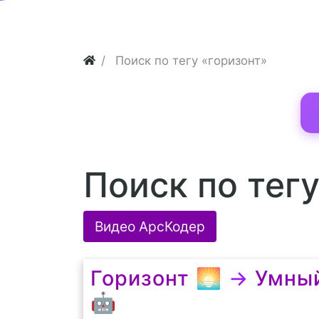
Поиск по тегу «горизонт»
Поиск по тег
Видео АрсКодер
Горизонт 🌅
→
Умный
🤖