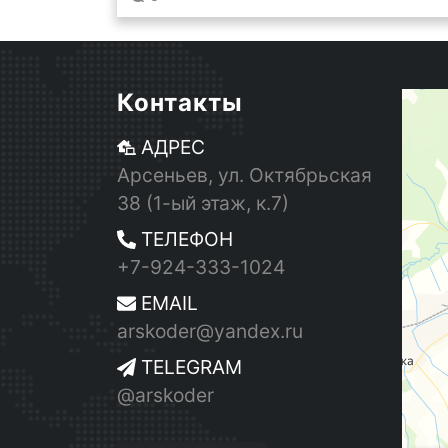
Контакты
АДРЕС
Арсеньев, ул. Октябрьская
38 (1-ый этаж, к.7)
ТЕЛЕФОН
+7-924-333-1024
EMAIL
arskoder@yandex.ru
TELEGRAM
@arskoder