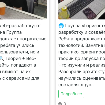
web-разработку: от
🌐 Группа «Горизонт
ина Группа
разработку и создаё
одолжает погружение
Ребята продолжают 
 ребята учились
технологий. Занятие
пользователи, но и
практико-ориентиро
🔍 Теория + Веб-
теории до запуска п
сайты попадают в
Что изучили и реализ
 влияют на их
Разобрали архитект
ь с сервисами для
научились оценивать
составляющую.
Подробнее
0