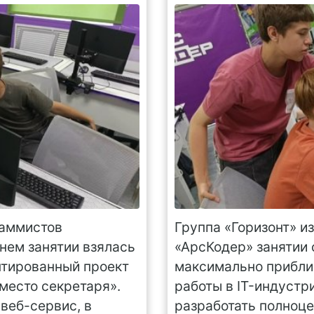
раммистов
Группа «Горизонт» и
нем занятии взялась
«АрсКодер» занятии 
нтированный проект
максимально прибли
место секретаря».
работы в IT-индустр
веб-сервис, в
разработать полноце