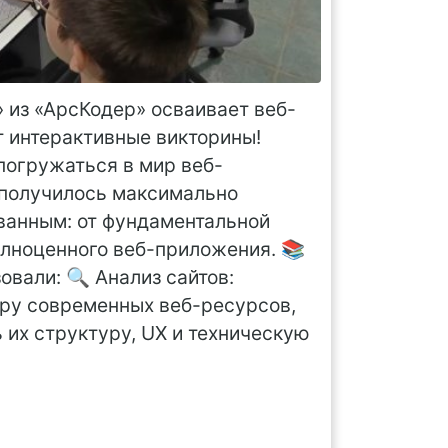
» из «АрсКодер» осваивает веб-
т интерактивные викторины!
погружаться в мир веб-
 получилось максимально
ванным: от фундаментальной
олноценного веб-приложения. 📚
овали: 🔍 Анализ сайтов:
уру современных веб-ресурсов,
 их структуру, UX и техническую